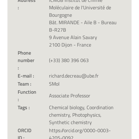
Address
ICMUB Institut de Chimie
:
Moléculaire de l'Université de
Bourgogne
Bât. MIRANDE - Aile B - Bureau
B-R27B
9 Avenue Alain Savary
2100 Dijon - France
Phone
number
(+33) 380 396 063
:
E-mail :
richard.decreau@ube.fr
Team :
SMol
Function
Associate Professor
:
Tags :
Chemical biology, Coordination
chemistry, Photophysics,
Synthetic chemistry
ORCID
https://orcid.org/0000-0003-
ID :
4205-0092