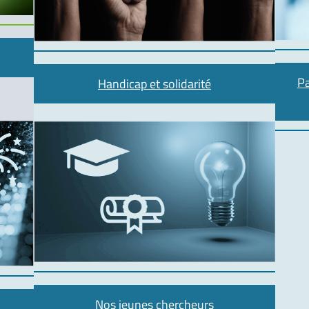
Pa
Handicap et solidarité
Nos jeunes chercheurs