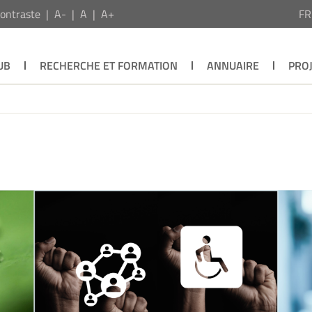
ontraste
A-
A
A+
F
UB
RECHERCHE ET FORMATION
ANNUAIRE
PROJ