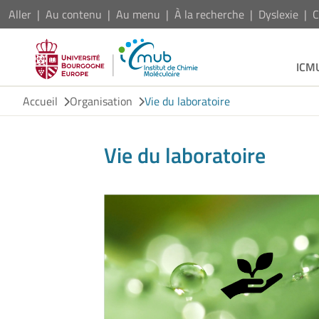
Aller
Au contenu
Au menu
À la recherche
Dyslexie
C
ICM
Accueil
Organisation
Vie du laboratoire
Vie du laboratoire