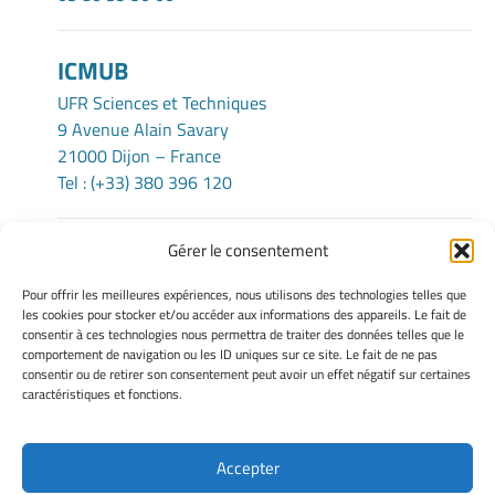
ICMUB
UFR Sciences et Techniques
9 Avenue Alain Savary
21000 Dijon – France
Tel : (+33) 380 396 120
Gérer le consentement
TERMS OF USE
Pour offrir les meilleures expériences, nous utilisons des technologies telles que
Legacy Notices
les cookies pour stocker et/ou accéder aux informations des appareils. Le fait de
consentir à ces technologies nous permettra de traiter des données telles que le
Manage my cookies
comportement de navigation ou les ID uniques sur ce site. Le fait de ne pas
Cookie policy
consentir ou de retirer son consentement peut avoir un effet négatif sur certaines
Privacy statement
caractéristiques et fonctions.
Disclaimer
Accepter